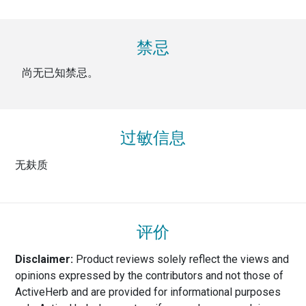
禁忌
尚无已知禁忌。
过敏信息
无麸质
评价
Disclaimer:
Product reviews solely reflect the views and
opinions expressed by the contributors and not those of
ActiveHerb and are provided for informational purposes