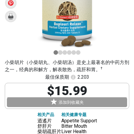
Hu
Pian)
小柴胡片（小柴胡丸、小柴胡汤）是史上最著名的中药方剂
†
之一，经典的和解方，解表散热，疏肝和胃。
最佳保质期
2.203
$15.99
添加到收藏夹
相关产品
相关健康专题
逍遙片
Appetite Support
舒肝片
Bitter Mouth
柴胡疏肝片
Liver Health