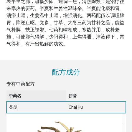
表半里之邪，疏畅少阳，通调三焦，清热除烦；是治疗往
来寒热的要药。半夏和生姜性温味辛。半夏能化痰和胃，
消痞止呕；生姜温中止呕，增强消化。两药配伍以调理脾
胃，降逆止呕。党参、甘草、大枣三药为甘补之品，能益
气补脾，扶正祛邪。七药相辅相成，寒热并用，攻补兼
施，可使邪气得解，少阳得和，上焦得通，津液得下，胃
气得和，有汗出热解的功效。
配方成分
专有中药配方
中药名
拼音
柴胡
Chai Hu