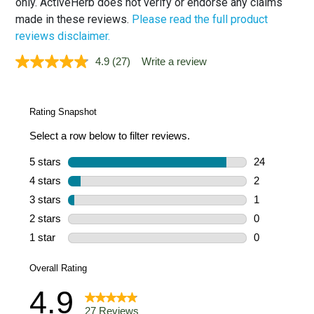
only. ActiveHerb does not verify or endorse any claims
made in these reviews.
Please read the full product
reviews disclaimer.
4.9
(27)
Write a review
Read
27
Reviews.
Same
page
link.