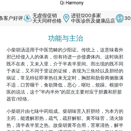
Qi Harmony
无虚假促销
进驻1200多家
好评
30天退
天天同样价格
中医诊所及健康品店
功能与主治
小柴胡汤适用于中医范畴的少阳证。传统上，这意味着外
邪已经侵入人的体表，但有待进一步侵袭体内。这时病邪
既不在表，又未入里，介于半表半里间。而出现的既不同
于表证，又不同于里证的证候，表现为三焦经以及胆经的
病证，常见特征即寒热往来无定时，胸部和肋骨两侧胀满
不适，口苦咽干，食欲降低，恶心，呕吐，烦躁。根据中
医的说法，这个“半内半外”的层次主要对应于胆囊和肝脏
器官/经络。
小柴胡片由七味中药组成。柴胡味苦入肝胆经，为本方的
主药，能透解邪热，疏气，疏肝解郁。黄芩味苦，清火除
热，清半表半里之热。故柴胡黄芩合用，苦寒清热，解半