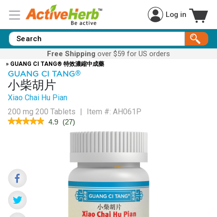
Log in
Free Shipping
over $59 for US orders
» GUANG CI TANG® 特效濃縮中成藥
GUANG CI TANG
®
小柴胡片
Xiao Chai Hu Pian
200 mg 200 Tablets
|
Item #:
AH061P
★★★★★
★★★★★
4.9
(
27
)
4.9
out
of
5
stars.
Read
reviews
for
Bupleuri
Relaxe™
(Xiao
Chai