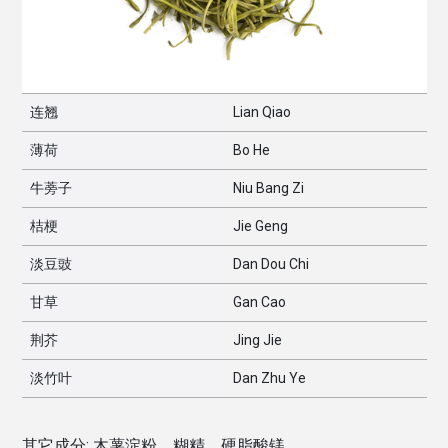
连翘
Lian Qiao
薄荷
Bo He
牛蒡子
Niu Bang Zi
桔梗
Jie Geng
淡豆豉
Dan Dou Chi
甘草
Gan Cao
荆芥
Jing Jie
淡竹叶
Dan Zhu Ye
其它成分:
木薯淀粉，糊精，硬脂酸镁