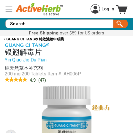
Log in
Free Shipping
over $59 for US orders
» GUANG CI TANG® 特效濃縮中成藥
GUANG CI TANG
®
银翘解毒片
Yin Qiao Jie Du Pian
纯天然草本补充剂
200 mg 200 Tablets
Item #:
AH006P
★★★★★
★★★★★
4.9
(
47
)
4.9
out
of
5
stars.
Read
reviews
for
CF
Signoff™
(Yin