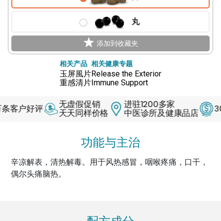
丸
添加到收藏夹
相关产品
相关健康专题
玉屏風片
Release the Exterior
重感清片
Immune Support
无虚假促销
进驻1200多家
户好评
30天退
天天同样价格
中医诊所及健康品店
功能与主治
辛凉解表，清热解毒。用于风热感冒，咽喉疼痛，口干，
偶尔头痛脑热。