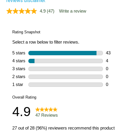
reviews disclaimer.
4.9
(47)
Write a review
Read
47
Reviews.
Same
page
link.