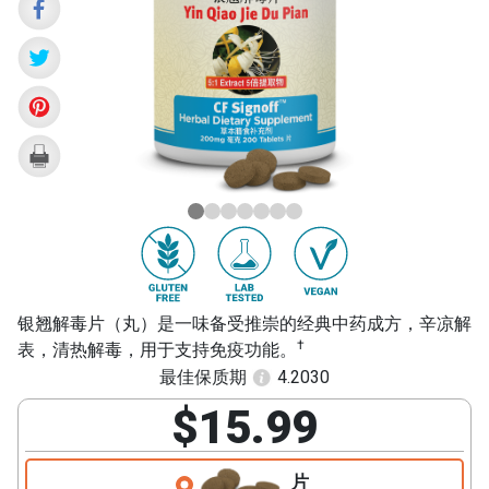
Qiao
Jie
Du
Pian)
银翘解毒片（丸）是一味备受推崇的经典中药成方，辛凉解
†
表，清热解毒，用于支持免疫功能。
最佳保质期
4.2030
$15.99
片