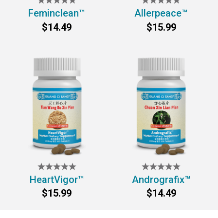
Feminclean™
Allerpeace™
$14.49
$15.99
HeartVigor™
Andrografix™
$15.99
$14.49