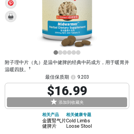
Zhong
Pian)
附子理中片（丸）是温中健脾的经典中药成方，用于暖胃并
†
温暖四肢。
最佳保质期
9.203
$16.99
添加到收藏夹
相关产品
相关健康专题
金匱腎气片
Cold Limbs
健脾片
Loose Stool