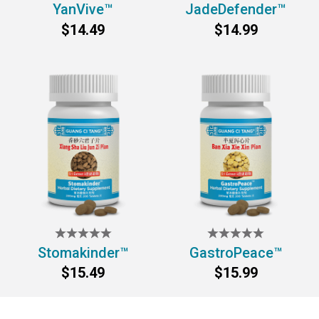
YanVive™
JadeDefender™
$14.49
$14.99
Stomakinder™
GastroPeace™
$15.49
$15.99