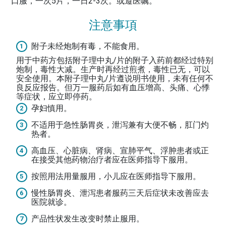
口服，一次5片，一日2-3次。或遵医嘱。
注意事項
附子未经炮制有毒，不能食用。
用于中药方包括附子理中丸/片的附子入药前都经过特别
炮制，毒性大减。生产时再经过煎煮，毒性已无，可以
安全使用。本附子理中丸/片遵说明书使用，未有任何不
良反应报告。但万一服药后如有血压增高、头痛、心悸
等症状，应立即停药。
孕妇慎用。
不适用于急性肠胃炎，泄泻兼有大便不畅，肛门灼
热者。
高血压、心脏病、肾病、宣肺平气、浮肿患者或正
在接受其他药物治疗者应在医师指导下服用。
按照用法用量服用，小儿应在医师指导下服用。
慢性肠胃炎、泄泻患者服药三天后症状未改善应去
医院就诊。
产品性状发生改变时禁止服用。