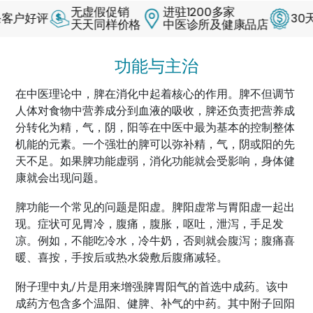
无虚假促销
进驻1200多家
好评
30天退款
天天同样价格
中医诊所及健康品店
功能与主治
在中医理论中，脾在消化中起着核心的作用。脾不但调节
人体对食物中营养成分到血液的吸收，脾还负责把营养成
分转化为精，气，阴，阳等在中医中最为基本的控制整体
机能的元素。一个强壮的脾可以弥补精，气，阴或阳的先
天不足。如果脾功能虚弱，消化功能就会受影响，身体健
康就会出现问题。
脾功能一个常见的问题是阳虚。脾阳虚常与胃阳虚一起出
现。症状可见胃冷，腹痛，腹胀，呕吐，泄泻，手足发
凉。例如，不能吃冷水，冷牛奶，否则就会腹泻；腹痛喜
暖、喜按，手按后或热水袋敷后腹痛减轻。
附子理中丸/片是用来增强脾胃阳气的首选中成药。该中
成药方包含多个温阳、健脾、补气的中药。其中附子回阳