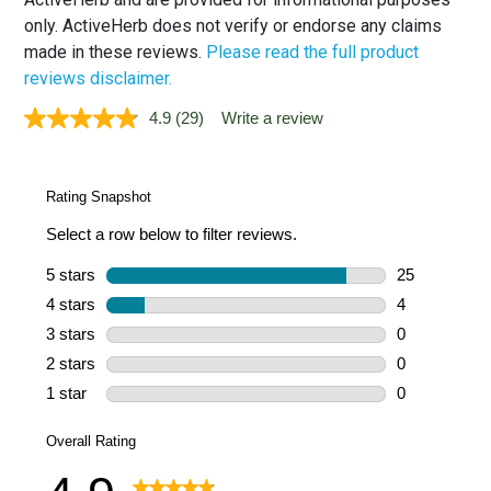
only. ActiveHerb does not verify or endorse any claims
made in these reviews.
Please read the full product
reviews disclaimer.
4.9
(29)
Write a review
Read
29
Reviews.
Same
page
link.