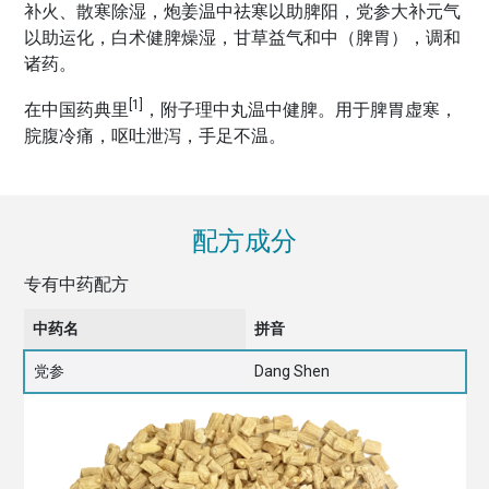
补火、散寒除湿，炮姜温中祛寒以助脾阳，党参大补元气
以助运化，白术健脾燥湿，甘草益气和中（脾胃），调和
诸药。
[1]
在中国药典里
，附子理中丸温中健脾。用于脾胃虚寒，
脘腹冷痛，呕吐泄泻，手足不温。
配方成分
专有中药配方
中药名
拼音
党参
Dang Shen