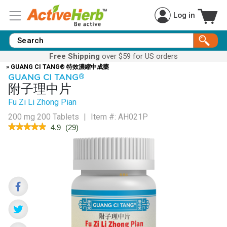
Log in
Free Shipping
over $59 for US orders
» GUANG CI TANG® 特效濃縮中成藥
GUANG CI TANG
®
附子理中片
Fu Zi Li Zhong Pian
200 mg 200 Tablets
|
Item #:
AH021P
★★★★★
★★★★★
4.9
(
29
)
4.9
out
of
5
stars.
Read
reviews
for
Midwarmer™
(Fu
Zi
Li