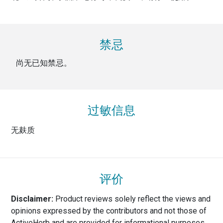
禁忌
尚无已知禁忌。
过敏信息
无麸质
评价
Disclaimer:
Product reviews solely reflect the views and
opinions expressed by the contributors and not those of
ActiveHerb and are provided for informational purposes