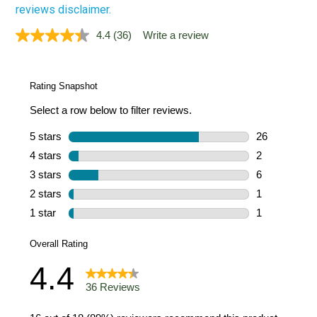
reviews disclaimer.
4.4
(36)
Write a review
Read
36
Reviews.
Same
page
link.