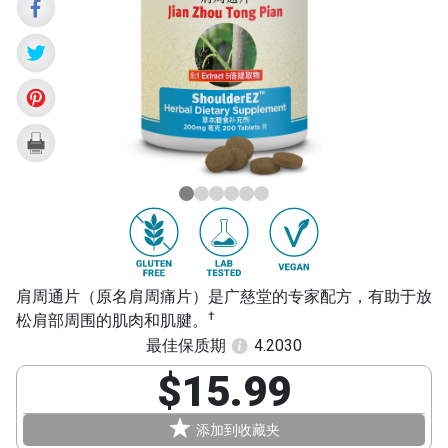
Tong
Pian)
肩周通片（原名肩周痛片）是广慈堂的专家配方，有助于放
†
松肩部周围的肌肉和肌腱。
最佳保质期
4.2030
$15.99
添加到收藏夹