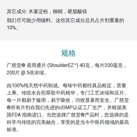
其它成分:
木薯淀粉，糊精，硬脂酸镁
我们尽可能少用辅料。这些其它成分总共占片剂重量的
10
%。
规格
广慈堂® 肩周通片 (ShoulderEZ™) 40克，每片200毫克，
200片 @ 5倍浓缩。
由100%纯天然中药制成。每味中药都经真品检定，质量
上乘。传统水合煎翠取中药精华，专门工艺浓缩和压片。
每一片都易于服用，易于吸收，功效显著而安全。广慈堂
®所有片剂在我们先进的cGMP认证工厂生产，并根据美
国FDA 指南进口。当您选择广慈堂®产品时，您选择的是
科学与传统的完美融合，享受的是当今中医药领域的最高
标准。