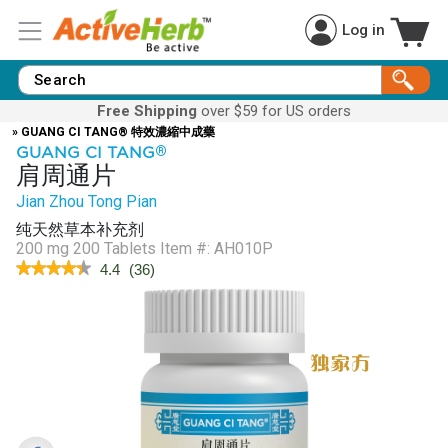
Log in
Free Shipping
over $59 for US orders
» GUANG CI TANG® 特效濃縮中成藥
GUANG CI TANG
®
肩周通片
Jian Zhou Tong Pian
纯天然草本补充剂
200 mg 200 Tablets
Item #:
AH010P
★★★★★
★★★★★
4.4
(
36
)
4.4
out
of
5
stars.
Read
reviews
for
ShoulderEZ™
(Jian
Zhou