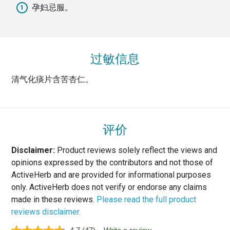
孕妇忌服。
过敏信息
清气化痰片含苦杏仁。
评价
Disclaimer:
Product reviews solely reflect the views and
opinions expressed by the contributors and not those of
ActiveHerb and are provided for informational purposes
only. ActiveHerb does not verify or endorse any claims
made in these reviews.
Please read the full product
reviews disclaimer.