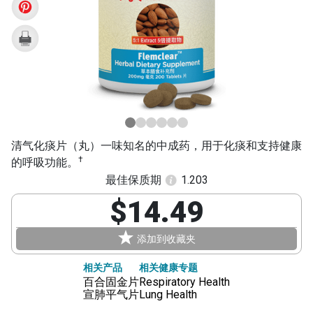
Tan
Pian)
清气化痰片（丸）一味知名的中成药，用于化痰和支持健康
†
的呼吸功能。
最佳保质期
1.203
$14.49
添加到收藏夹
相关产品
相关健康专题
百合固金片
Respiratory Health
宣肺平气片
Lung Health