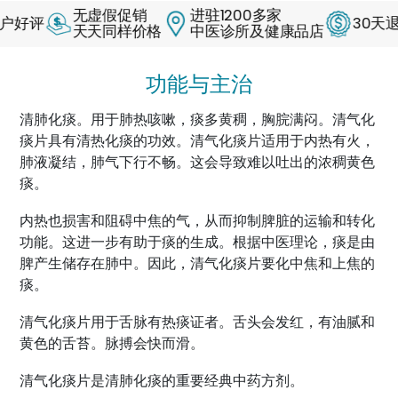
无虚假促销
进驻1200多家
评
30天退款保
天天同样价格
中医诊所及健康品店
功能与主治
清肺化痰。用于肺热咳嗽，痰多黄稠，胸脘满闷。清气化
痰片具有清热化痰的功效。清气化痰片适用于内热有火，
肺液凝结，肺气下行不畅。这会导致难以吐出的浓稠黄色
痰。
内热也损害和阻碍中焦的气，从而抑制脾脏的运输和转化
功能。这进一步有助于痰的生成。根据中医理论，痰是由
脾产生储存在肺中。因此，清气化痰片要化中焦和上焦的
痰。
清气化痰片用于舌脉有热痰证者。舌头会发红，有油腻和
黄色的舌苔。脉搏会快而滑。
清气化痰片是清肺化痰的重要经典中药方剂。