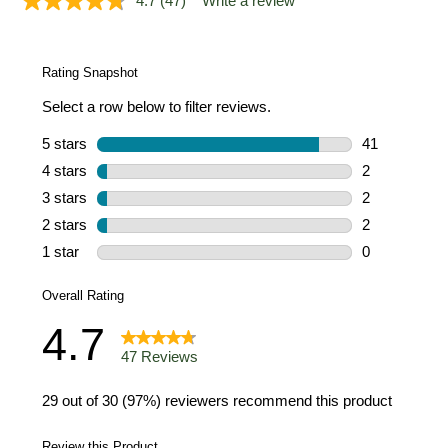
4.7
(47)
Write a review
Read
47
Reviews.
Same
page
link.