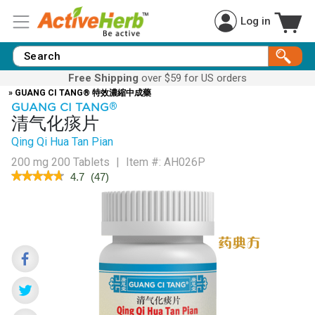
Log in
Free Shipping
over $59 for US orders
» GUANG CI TANG® 特效濃縮中成藥
GUANG CI TANG
®
清气化痰片
Qing Qi Hua Tan Pian
200 mg 200 Tablets
|
Item #:
AH026P
★★★★★
★★★★★
4.7
(
47
)
4.7
out
of
5
stars.
Read
reviews
for
FlemClear™
(Qing
Qi
Hua