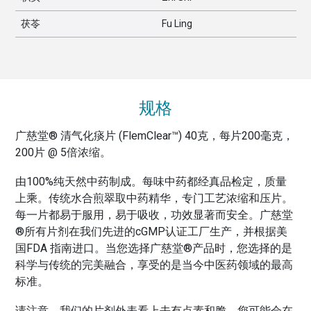
茯苓
Fu Ling
规格
广慈堂® 清气化痰片 (FlemClear™) 40克，每片200毫克，
200片 @ 5倍浓缩。
由100%纯天然中药制成。每味中药都经真品检定，质量
上乘。传统水合煎翠取中药精华，专门工艺浓缩和压片。
每一片都易于服用，易于吸收，功效显著而安全。广慈堂
®所有片剂在我们先进的cGMP认证工厂生产，并根据美
国FDA 指南进口。当您选择广慈堂®产品时，您选择的是
科学与传统的完美融合，享受的是当今中医药领域的最高
标准。
请注意，我们的片剂外表看上去有点素和脆。您可能会在