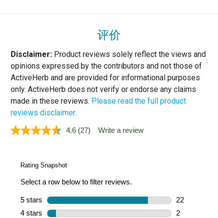
评价
Disclaimer:
Product reviews solely reflect the views and
opinions expressed by the contributors and not those of
ActiveHerb and are provided for informational purposes
only. ActiveHerb does not verify or endorse any claims
made in these reviews.
Please read the full product
reviews disclaimer.
4.6
(27)
Write a review
Read
27
Reviews.
Same
page
link.