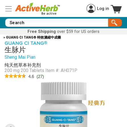
Log in
Free Shipping
over $59 for US orders
» GUANG CI TANG® 特效濃縮中成藥
GUANG CI TANG
®
生脉片
Sheng Mai Pian
纯天然草本补充剂
200 mg 200 Tablets
Item #:
AH071P
★★★★★
★★★★★
4.6
(
27
)
4.6
out
of
5
stars.
Read
reviews
for
Pulsegenic™
(Sheng
Mai