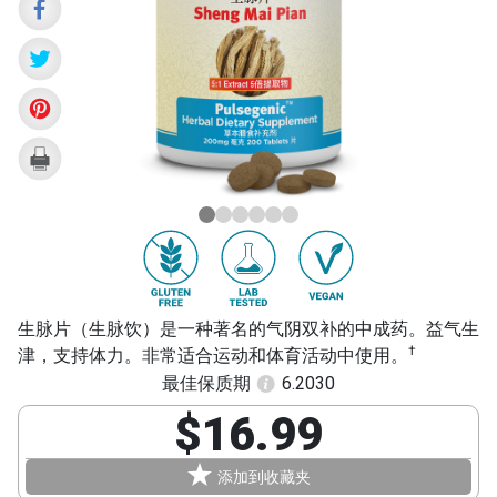
Pian)
生脉片（生脉饮）是一种著名的气阴双补的中成药。益气生
†
津，支持体力。非常适合运动和体育活动中使用。
最佳保质期
6.2030
$16.99
添加到收藏夹