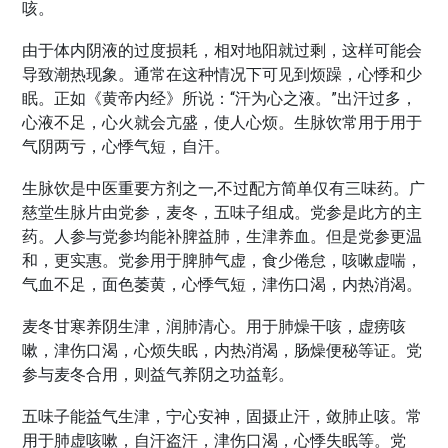
咳。
由于体内阴液的过度损耗，相对地阳就过剩，这样可能会
导致潮热现象。通常在这种情况下可见到烦躁，心悸和少
眠。正如《黄帝内经》所说：“汗为心之液。”出汗过多，
心液不足，心火就会亢盛，使人心烦。生脉饮常用于用于
气阴两亏，心悸气短，自汗。
生脉饮是中医重要方剂之一,不过配方简单仅有三味药。广
慈堂生脉片由党参，麦冬，五味子组成。党参是此方的主
药。人参与党参均能补脾益肺，生津养血。但是党参更温
和，更实惠。党参用于脾肺气虚，食少倦怠，咳嗽虚喘，
气血不足，面色萎黄，心悸气短，津伤口渴，内热消渴。
麦冬甘寒养阴生津，润肺清心。用于肺燥干咳，虚痨咳
嗽，津伤口渴，心烦失眠，内热消渴，肠燥便秘等证。党
参与麦冬合用，则益气养阴之功益彰。
五味子能益气生津，宁心安神，固摄止汗，敛肺止咳。常
用于肺虚咳嗽，自汗盗汗，津伤口渴，心悸失眠等。党