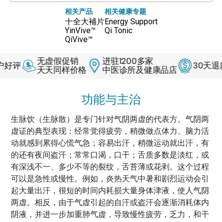
相关产品
相关健康专题
十全大補片
Energy Support
YinVive™
Qi Tonic
QiVive™
无虚假促销
进驻1200多家
30天退款保
天天同样价格
中医诊所及健康品店
功能与主治
生脉饮（生脉散）是专门针对气阴两虚的代表方。气阴两
虚证的典型表现：经常觉得疲劳，稍微做点体力、脑力活
动就感到累得心慌气急；容易出汗，稍微运动就出汗，有
的还有夜间盗汗；常常口渴，口干；舌质多数是淡红，或
有深浅不一、多少不等的裂纹，舌苔薄或花剥。这个过程
可以是急性或慢性。例如，炎热天气中暑和剧烈运动会引
起大量出汗，很短的时间内耗损大量身体津液，使人气阴
两虚。相反，由于气虚引起的自汗或盗汗会逐渐消耗体内
阴液，并进一步加重肺气虚，导致慢性疲劳，乏力，和干