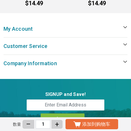
$14.49
$14.49
My Account
Customer Service
Company Information
SIGNUP and Save!
–
+
添加到购物车
数量