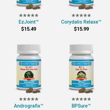
EzJoint™
Corydalis Relaxe™
$15.49
$15.99
Andrografix™
BPSure™