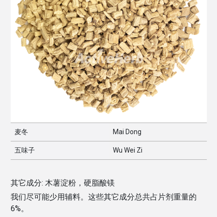
麦冬
Mai Dong
五味子
Wu Wei Zi
其它成分:
木薯淀粉，硬脂酸镁
我们尽可能少用辅料。这些其它成分总共占片剂重量的
6
%。