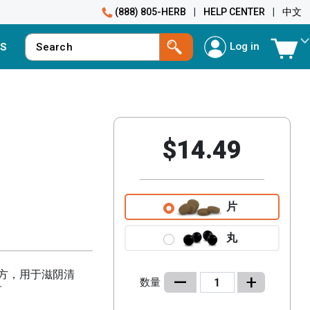
(888) 805-HERB
|
HELP CENTER
|
中文
Log in
S
$14.49
片
丸
方，用于滋阴清
–
+
数量
†