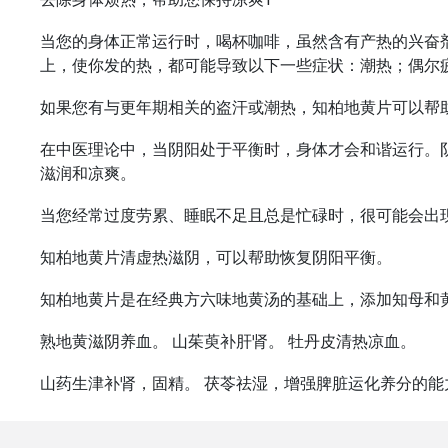
当您的身体正常运行时，喝杯咖啡，虽然含有产热的兴奋
上，使你发的热，都可能导致以下一些症状：潮热；偶尔
如果您有与更年期相关的盗汗或潮热，知柏地黄片可以帮
在中医理论中，当阴阳处于平衡时，身体才会和谐运行。
滋润和凉爽。
当您经常过度劳累、睡眠不足且总是忙碌时，很可能会出
知柏地黄片清虚热滋阴，可以帮助恢复阴阳平衡。
知柏地黄片是在经典方六味地黄汤的基础上，添加知母和
熟地黄滋阴养血。 山茱萸补肝肾。 牡丹皮清热凉血。
山药生津补肾，固精。 茯苓祛湿，增强脾脏运化养分的能