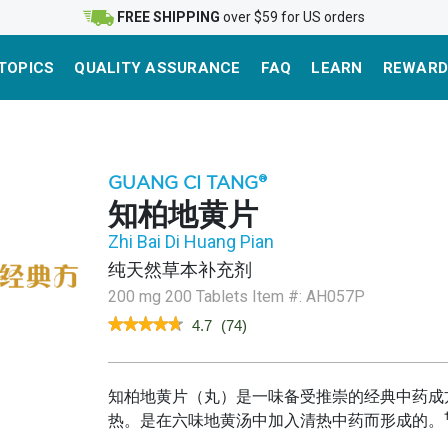
FREE SHIPPING
over $59 for US orders
TOPICS
QUALITY ASSURANCE
FAQ
LEARN
REWARD
GUANG CI TANG
®
知柏地黄片
Zhi Bai Di Huang Pian
纯天然草本补充剂
200 mg 200 Tablets
Item #:
AH057P
★★★★★
★★★★★
4.7
(
74
)
4.7
out
of
5
知柏地黄片（丸）是一味备受推崇的经典中药成
stars.
热。是在六味地黄汤中加入清热中药而形成的。
Read
reviews