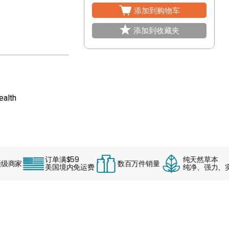
添加到购物车
添加到收藏夹
ealth
订单满$59
纯天然草本
商家
数百万件销量
美国境内免运费
纯净、强力、实效