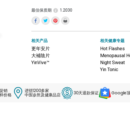
for
YinVive
最佳保质期
1.2030
Cool™
(Zhi
Bai
Di
Huang
Pian)
相关产品
相关健康专题
更年安片
Hot Flashes
大補陰片
Menopausal H
YinVive™
Night Sweat
Yin Tonic
销
进驻1200多家
30天退款保证
Google顶级
价格
中医诊所及健康品店