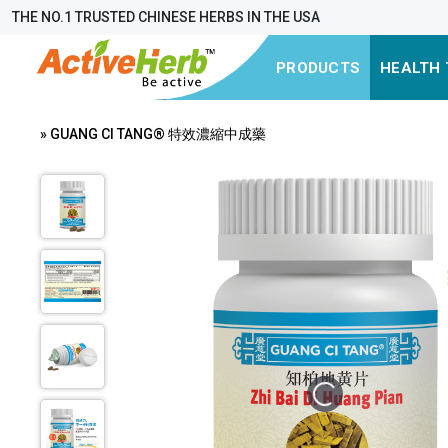
THE NO.1 TRUSTED CHINESE HERBS IN THE USA
PRODUCTS
HEALTH 
» GUANG CI TANG® 特效濃縮中成藥