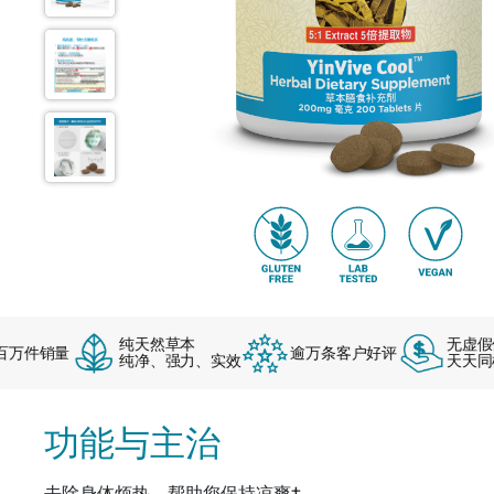
纯天然草本
无虚假促
件销量
逾万条客户好评
纯净、强力、实效
天天同样
功能与主治
去除身体烦热，帮助您保持凉爽†