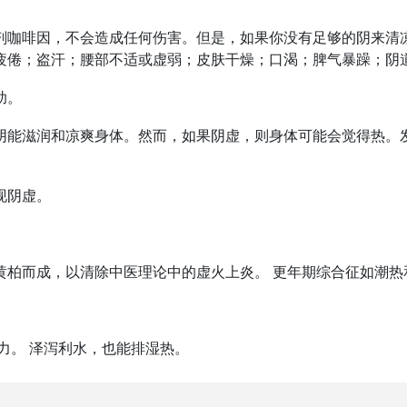
剂咖啡因，不会造成任何伤害。但是，如果你没有足够的阴来清
疲倦；盗汗；腰部不适或虚弱；皮肤干燥；口渴；脾气暴躁；阴
助。
阴能滋润和凉爽身体。然而，如果阴虚，则身体可能会觉得热。
现阴虚。
黄柏而成，以清除中医理论中的虚火上炎。 更年期综合征如潮热
力。 泽泻利水，也能排湿热。