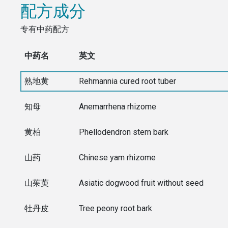
配方成分
专有中药配方
中药名
英文
熟地黄
Rehmannia cured root tuber
知母
Anemarrhena rhizome
黄柏
Phellodendron stem bark
山药
Chinese yam rhizome
山茱萸
Asiatic dogwood fruit without seed
牡丹皮
Tree peony root bark