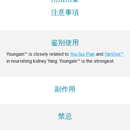
注意事項
鉴别使用
Youngain™ is closely related to
You Gui Pian
and
YanVive™
in nourishing kidney Yang. Youngain™ is the strongest.
副作用
禁忌