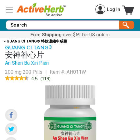
Log in
Free Shipping
over $59 for US orders
» GUANG CI TANG® 特效濃縮中成藥
GUANG CI TANG
®
安神补心片
An Shen Bu Xin Pian
200 mg 200 Pills
|
Item #:
AH011W
★★★★★
★★★★★
4.5
(
119
)
4.5
out
of
5
stars.
Read
reviews
for
SpiritCalm™
(An
Shen
Bu