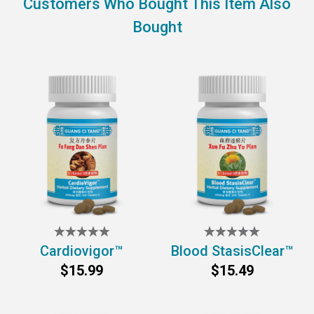
Customers Who Bought This Item Also
Bought
Cardiovigor™
Blood StasisClear™
$15.99
$15.49