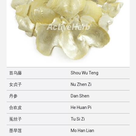
首乌藤
Shou Wu Teng
女贞子
Nu Zhen Zi
丹参
Dan Shen
合欢皮
He Huan Pi
菟丝子
Tu Si Zi
墨旱莲
Mo Han Lian