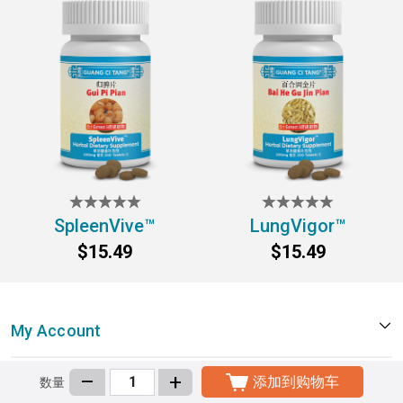
SpleenVive™
LungVigor™
$15.49
$15.49
My Account
–
+
添加到购物车
Customer Service
数量