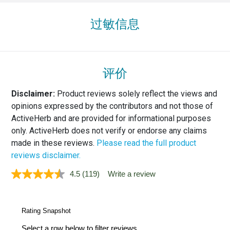
过敏信息
评价
Disclaimer:
Product reviews solely reflect the views and
opinions expressed by the contributors and not those of
ActiveHerb and are provided for informational purposes
only. ActiveHerb does not verify or endorse any claims
made in these reviews.
Please read the full product
reviews disclaimer.
4.5
(119)
Write a review
Read
119
Reviews.
Same
page
link.