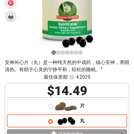
Xin
Wan)
安神补心片（丸）是一种纯天然的中成药，镇心安神，养阴
†
清热。有助于心灵的宁静平和，轻松的睡眠。
最佳保质期
4.2029
$14.49
片
丸
添加到收藏夹