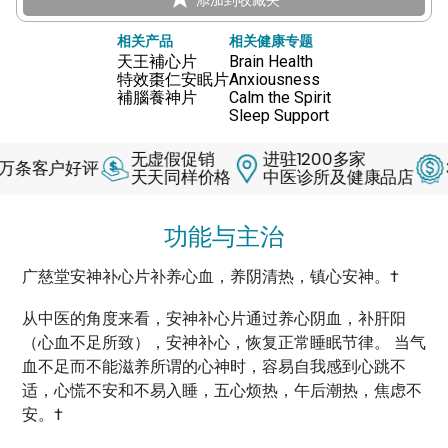
相关产品
相关健康专题
天王補心片
Brain Health
特效棗仁安眠片
Anxiousness
補腦養神片
Calm the Spirit
Sleep Support
无虚假促销
进驻1200多家
客户好评
30天
天天同样价格
中医诊所及健康品店
功能与主治
广慈堂安神补心片补养心血，养阴清热，镇心安神。†
从中医的角度来看，安神补心片通过养心阴血，补肝阳
（心血不足所致），安神补心，恢复正常睡眠节律。 当气
血不足而不能滋养所谓的心神时，容易自我感到心跳不
适，心慌不安和不易入睡，五心烦热，午后潮热，焦虑不
安。†