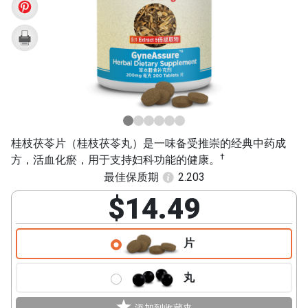
Ling
Pian)
桂枝茯苓片（桂枝茯苓丸）是一味备受推崇的经典中药成
†
方，活血化瘀，用于支持妇科功能的健康。
最佳保质期
2.203
$14.49
片
丸
添加到收藏夹