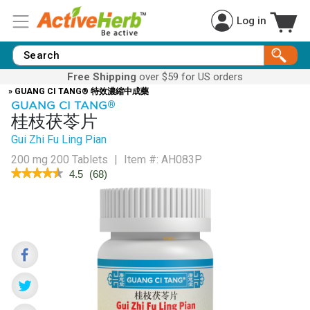
Log in
Free Shipping
over $59 for US orders
» GUANG CI TANG® 特效濃縮中成藥
GUANG CI TANG
®
桂枝茯苓片
Gui Zhi Fu Ling Pian
200 mg 200 Tablets
|
Item #:
AH083P
★★★★★
★★★★★
4.5
(
68
)
4.5
out
of
5
stars.
Read
reviews
for
GyneAssure™
(Gui
Zhi
Fu