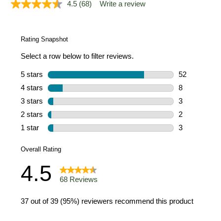
4.5
(68)
Write a review
Read
68
Reviews.
Same
page
link.