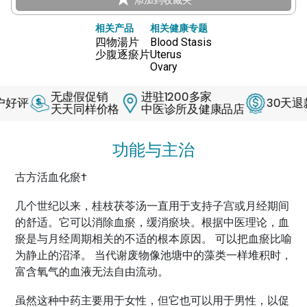
相关产品
相关健康专题
四物湯片
Blood Stasis
少腹逐瘀片
Uterus
Ovary
无虚假促销
进驻1200多家
30天退款保证
天天同样价格
中医诊所及健康品店
功能与主治
古方活血化瘀†
几个世纪以来，桂枝茯苓汤一直用于支持子宫或月经期间
的舒适。它可以消除血瘀，缓消瘀块。根据中医理论，血
瘀是与月经周期相关的不适的根本原因。 可以把血瘀比喻
为静止的沼泽。 当代谢废物像池塘中的藻类一样堆积时，
富含氧气的血液无法自由流动。
虽然这种中药主要用于女性，但它也可以用于男性，以促