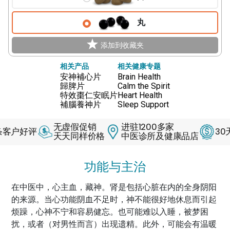
丸
添加到收藏夹
相关产品
相关健康专题
安神補心片
Brain Health
歸脾片
Calm the Spirit
特效棗仁安眠片
Heart Health
補腦養神片
Sleep Support
无虚假促销
进驻1200多家
好评
30天退
天天同样价格
中医诊所及健康品店
功能与主治
在中医中，心主血，藏神。肾是包括心脏在内的全身阴阳
的来源。当心功能阴血不足时，神不能很好地休息而引起
烦躁，心神不宁和容易健忘。也可能难以入睡，被梦困
扰，或者（对男性而言）出现遗精。此外，可能会有温暖