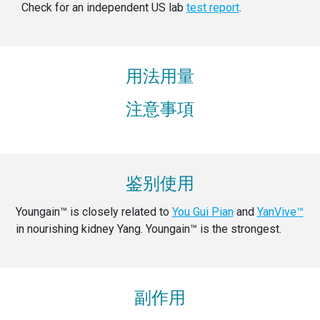
Check for an independent US lab
test report
.
用法用量
注意事項
鉴别使用
Youngain™ is closely related to
You Gui Pian
and
YanVive™
in nourishing kidney Yang. Youngain™ is the strongest.
副作用