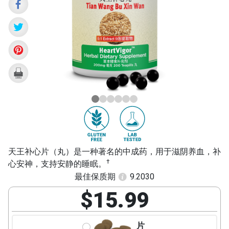
Bu
Xin
Wan)
天王补心片（丸）是一种著名的中成药，用于滋阴养血，补
†
心安神，支持安静的睡眠。
最佳保质期
9.2030
$15.99
片