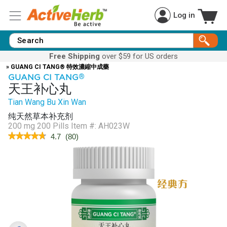
Log in
Free Shipping
over $59 for US orders
» GUANG CI TANG® 特效濃縮中成藥
GUANG CI TANG
®
天王补心丸
Tian Wang Bu Xin Wan
纯天然草本补充剂
200 mg 200 Pills
Item #:
AH023W
★★★★★
★★★★★
4.7
(
80
)
4.7
out
of
5
stars.
Read
reviews
for
HeartVigor™
(Tian
Wang