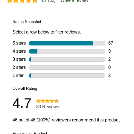
4.7
(80)
Write a review
Read
80
Reviews.
Same
page
link.